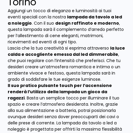
Torino
Aggiungi un tocco di eleganza e luminosità ai tuoi
eventi speciali con la nostra
lampada da tavolo a led
a noleggio
. Con il suo
design raffinato e moderno
,
questa lampada sarà il complemento d’arredo perfetto
per l’allestimento di cene eleganti, matrimoni,
ricevimenti ed eventi di ogni tipo.
Lascia che la tua creatività si esprima attraverso
la luce
calda e accogliente emessa dal led dimmerabile
,
che puoi regolare con l’intensità che preferisci. Che tu
desideri creare un’atmosfera romantica e intima o un
ambiente vivace e festoso, questa lampada sarà in
grado di soddisfare le tue esigenze luminose.
Il suo pratico pulsante touch per l’accensione
renderà l’utilizzo della lampada un gioco da
ragazzi
. Basta un semplice tocco per illuminare il tuo
spazio e creare l’atmosfera desiderata. Inoltre, grazie
alla sua alimentazione a batteria, potrai posizionarla
ovunque desideri senza dover preoccuparti dei cavi o
delle prese di corrente. La lampada da tavolo a led a
noleggio è progettata per offrirti la massima flessibilità