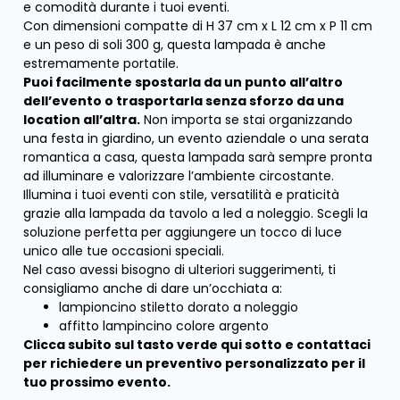
e comodità durante i tuoi eventi.
Con dimensioni compatte di H 37 cm x L 12 cm x P 11 cm
e un peso di soli 300 g, questa lampada è anche
estremamente portatile.
Puoi facilmente spostarla da un punto all’altro
dell’evento o trasportarla senza sforzo da una
location all’altra.
Non importa se stai organizzando
una festa in giardino, un evento aziendale o una serata
romantica a casa, questa lampada sarà sempre pronta
ad illuminare e valorizzare l’ambiente circostante.
Illumina i tuoi eventi con stile, versatilità e praticità
grazie alla lampada da tavolo a led a noleggio. Scegli la
soluzione perfetta per aggiungere un tocco di luce
unico alle tue occasioni speciali.
Nel caso avessi bisogno di ulteriori suggerimenti, ti
consigliamo anche di dare un’occhiata a:
lampioncino stiletto dorato a noleggio
affitto lampincino colore argento
Clicca subito sul tasto verde qui sotto e contattaci
per richiedere un preventivo personalizzato per il
tuo prossimo evento.