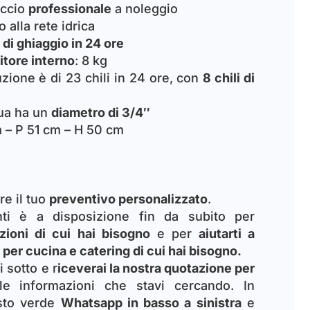
accio
professionale
a noleggio
 alla rete idrica
 di ghiaggio in 24 ore
itore interno
: 8 kg
zione è di 23 chili in 24 ore, con
8 chili di
qua ha un
diametro di 3/4″
 – P 51 cm – H 50 cm
re il tuo
preventivo personalizzato
.
enti è a disposizione fin da subito per
zioni di cui hai bisogno
e per
aiutarti a
 per cucina e catering di cui hai bisogno.
i sotto e r
iceverai la nostra quotazione per
e informazioni che stavi cercando. In
asto verde
Whatsapp in basso a sinistra
e