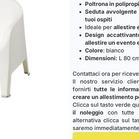
Poltrona in poliprop
Seduta avvolgente
tuoi ospiti
Ideale per
allestire 
Design accattivant
allestire un evento
Colore
: bianco
Dimensioni:
L 80 cm
Contattaci ora per riceve
Il nostro servizio cli
fornirti
tutte le informa
creare un allestimento p
Clicca sul tasto verde qu
il noleggio
con tutte l
alternativa clicca sul t
saremo immediatamente 