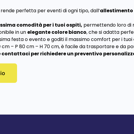
 rende perfetta per eventi di ogni tipo, dall’
allestimento
sima comodità per i tuoi ospiti,
permettendo loro di r
onibile in un
elegante colore bianco
, che si adatta perf
sima festa o evento e goditi il massimo comfort per i tuoi o
0 cm – P 80 cm – H 70 cm, è facile da trasportare e da pos
e contattaci per richiedere un preventivo personalizz
gio