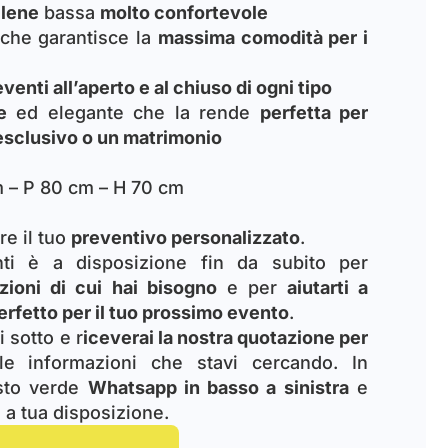
ilene
bassa
molto confortevole
che garantisce la
massima comodità per i
eventi all’aperto e al chiuso di ogni tipo
e
ed elegante che la rende
perfetta per
 esclusivo o un matrimonio
 – P 80 cm – H 70 cm
re il tuo
preventivo personalizzato
.
enti è a disposizione fin da subito per
zioni di cui hai bisogno
e per
aiutarti a
erfetto per il tuo prossimo evento
.
i sotto e r
iceverai la nostra quotazione per
e informazioni che stavi cercando. In
asto verde
Whatsapp in basso a sinistra
e
a tua disposizione.