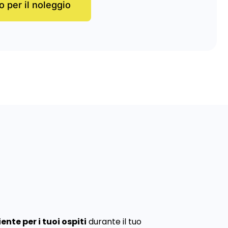
o per il noleggio
nte per i tuoi ospiti
durante il tuo