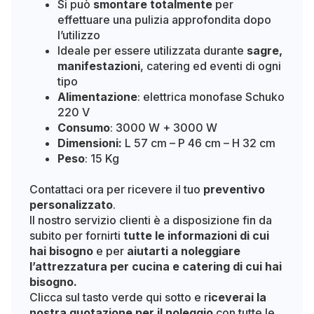
Si può
smontare totalmente
per
effettuare una pulizia approfondita dopo
l’utilizzo
Ideale per essere utilizzata durante
sagre,
manifestazioni
, catering ed eventi di ogni
tipo
Alimentazione
: elettrica monofase Schuko
220 V
Consumo
: 3000 W + 3000 W
Dimensioni:
L 57 cm – P 46 cm – H 32 cm
Peso
: 15 Kg
Contattaci ora per ricevere il tuo
preventivo
personalizzato
.
Il nostro servizio clienti è a disposizione fin da
subito per fornirti
tutte le informazioni di cui
hai bisogno
e per
aiutarti a noleggiare
l’attrezzatura per cucina e catering di cui hai
bisogno.
Clicca sul tasto verde qui sotto e r
iceverai la
nostra quotazione per il noleggio
con tutte le